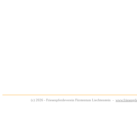
(c) 2026 - Friesenpferdeverein Fürstentum Liechtenstein -
www.friesenpfe