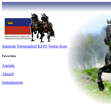
Startseite
Friesenpferd
KFPS
Verein
Kontakt
Galerie
Inserate
Links
Favoriten
Agenda
Aktuell
Seitenhistorie